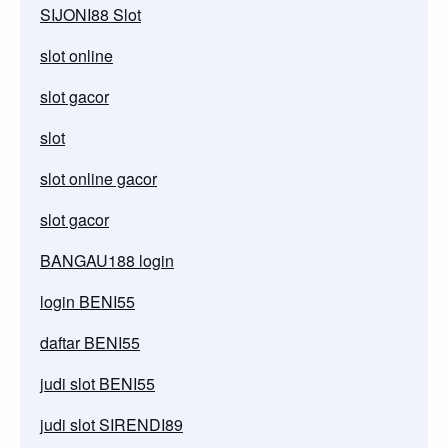
SIJONI88 Slot
slot online
slot gacor
slot
slot online gacor
slot gacor
BANGAU188 login
login BENI55
daftar BENI55
judi slot BENI55
judi slot SIRENDI89