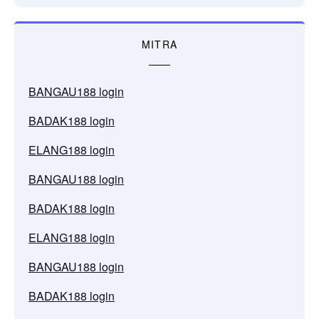
MITRA
BANGAU188 login
BADAK188 login
ELANG188 login
BANGAU188 login
BADAK188 login
ELANG188 login
BANGAU188 login
BADAK188 login