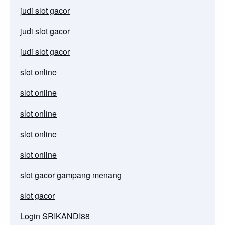
judi slot gacor
judi slot gacor
judi slot gacor
slot online
slot online
slot online
slot online
slot online
slot gacor gampang menang
slot gacor
Login SRIKANDI88