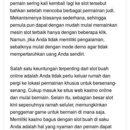
pemain sering kali kembali lagi ke slot tersebut
bahkan setelah mencoba berbagai permainan judi.
Mekanismenya biasanya sederhana, sehingga
pemula pun dapat dengan mudah mulai memainkan
mesin slot terbaik hanya dengan beberapa klik.
Namun, jika Anda tidak memiliki pengalaman,
sebaiknya mulai dengan mode demo agar tidak
mempertaruhkan uang Anda sendiri.
Salah satu keuntungan terpenting dari slot buah
online adalah Anda tidak perlu keluar rumah dan
pergi ke lokasi permainan khusus untuk bersenang-
senang. Cukup masuk ke situs web kasino online
dan mulai bermain. Selain itu, sebagian besar slot
kini sepenuhnya ramah seluler, memungkinkan
penggemar game untuk bermain di mana saja.
Memiliki kasino bagus dengan slot buah di saku
Anda adalah hal yang nyaman dan pemain dapat