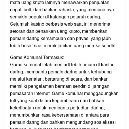
mata uang kripto lainnya menawarkan penjualan
cepat, beli, dan bahkan rahasia, yang membuatnya
semakin populer di kalangan petaruh daring.
Sejumlah kasino berbasis web saat ini menerima
setoran dan penarikan uang kripto, memberikan
pemain daring kemampuan dan privasi yang jauh
lebih besar saat meminjamkan uang mereka sendiri.
Game Komunal Termasuk:
Game komunal telah menjadi lebih umum di kasino
daring, membantu pemain daring untuk terhubung
melalui kenalan, bertarung di acara, dan bahkan
memiliki pengalaman bermain sendiri di jaringan
pemasaran internet. Game komunal menggabungkan
inti yang kuat dalam kegembiraan dan bahkan
keterlibatan untuk membantu perjudian daring,
menumbuhkan rasa kebersamaan di antara para
pemain daring dan bahkan mengundang sosialisasi