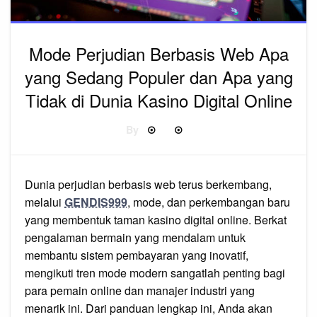
Mode Perjudian Berbasis Web Apa
yang Sedang Populer dan Apa yang
Tidak di Dunia Kasino Digital Online
By
Posted
on
Dunia perjudian berbasis web terus berkembang,
melalui
GENDIS999
, mode, dan perkembangan baru
yang membentuk taman kasino digital online. Berkat
pengalaman bermain yang mendalam untuk
membantu sistem pembayaran yang inovatif,
mengikuti tren mode modern sangatlah penting bagi
para pemain online dan manajer industri yang
menarik ini. Dari panduan lengkap ini, Anda akan