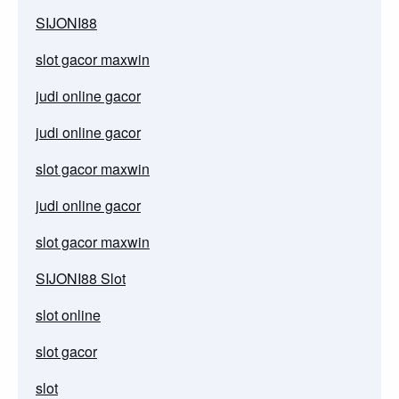
SIJONI88
slot gacor maxwin
judi online gacor
judi online gacor
slot gacor maxwin
judi online gacor
slot gacor maxwin
SIJONI88 Slot
slot online
slot gacor
slot