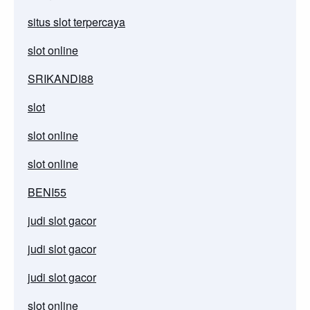
situs slot terpercaya
slot online
SRIKANDI88
slot
slot online
slot online
BENI55
judi slot gacor
judi slot gacor
judi slot gacor
slot online