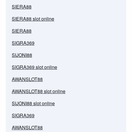
SIERA88
SIERA88 slot online
SIERA88
SIGRA369
SIJONI88
SIGRA369 slot online
AWANSLOT88
AWANSLOT88 slot online
SIJONI88 slot online
SIGRA369
AWANSLOT88