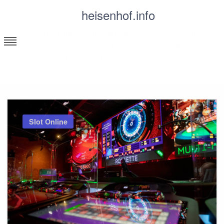
Skip
heisenhof.info
to
content
heisenhof.info merupakan situs berita terkini dan Ikuti
perkembangan terbaru dalam industri slot online
melalui berita harian, fitur eksklusif, dan panduan ahli
untuk meningkatkan keterampilan Anda
Slot Online