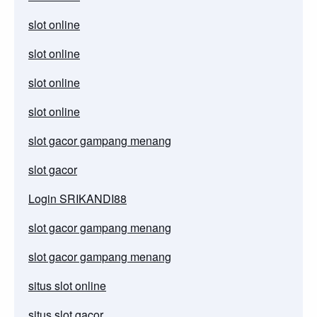
slot online
slot online
slot online
slot online
slot gacor gampang menang
slot gacor
Login SRIKANDI88
slot gacor gampang menang
slot gacor gampang menang
situs slot online
situs slot gacor