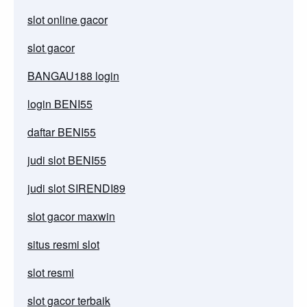
slot online gacor
slot gacor
BANGAU188 login
login BENI55
daftar BENI55
judi slot BENI55
judi slot SIRENDI89
slot gacor maxwin
situs resmi slot
slot resmi
slot gacor terbaik