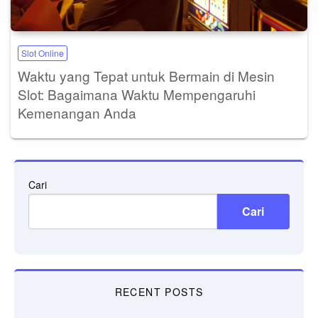
Slot Online
Waktu yang Tepat untuk Bermain di Mesin
Slot: Bagaimana Waktu Mempengaruhi
Kemenangan Anda
Cari
Cari
RECENT POSTS