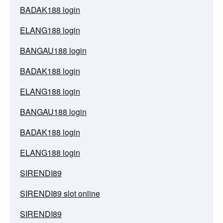
BADAK188 login
ELANG188 login
BANGAU188 login
BADAK188 login
ELANG188 login
BANGAU188 login
BADAK188 login
ELANG188 login
SIRENDI89
SIRENDI89 slot online
SIRENDI89